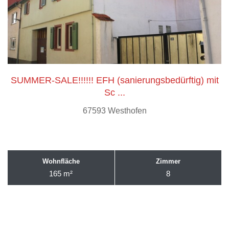
SUMMER-SALE!!!!!! EFH (sanierungsbedürftig) mit
Sc ...
67593 Westhofen
Wohnfläche
Zimmer
165 m²
8