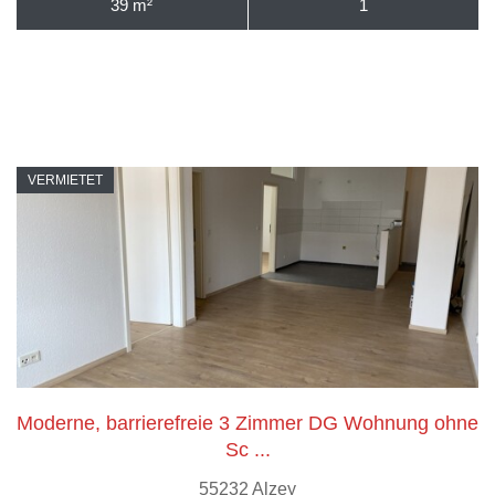
39 m²
1
VERMIETET
Moderne, barrierefreie 3 Zimmer DG Wohnung ohne
Sc ...
55232 Alzey