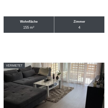
Wohnfläche
Zimmer
155 m²
4
VERMIETET