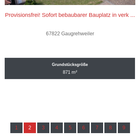
Provisionsfrei! Sofort bebaubarer Bauplatz in verk ...
67822 Gaugrehweiler
Grundstücksgröße
871 m²
1
2
3
4
5
6
7
8
9