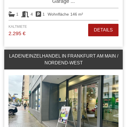
Garage ...
1
4
1
Wohnfläche
146 m²
KALTMIETE
DETAILS
2.295 €
LADEN/EINZELHANDEL IN FRANKFURT AM MAIN /
NORDEND-WEST