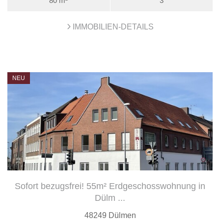
80 m²
3
IMMOBILIEN-DETAILS
NEU
Sofort bezugsfrei! 55m² Erdgeschosswohnung in
Dülm ...
48249 Dülmen