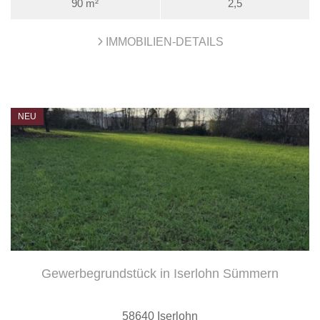
90 m²
2,5
IMMOBILIEN-DETAILS
NEU
Gewerbegrundstück in Iserlohn Sümmern
58640 Iserlohn