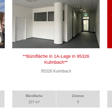
**Bürofläche in 1A-Lage in 95326
Kulmbach**
95326 Kulmbach
Bürofläche
Zimmer
157 m²
5