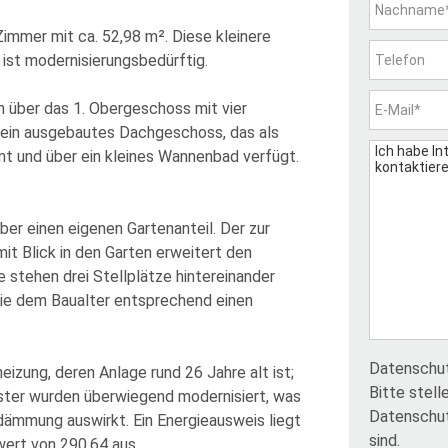
immer mit ca. 52,98 m². Diese kleinere
 ist modernisierungsbedürftig.
h über das 1. Obergeschoss mit vier
 ein ausgebautes Dachgeschoss, das als
t und über ein kleines Wannenbad verfügt.
er einen eigenen Gartenanteil. Der zur
t Blick in den Garten erweitert den
stehen drei Stellplätze hintereinander
die dem Baualter entsprechend einen
Datenschu
eizung, deren Anlage rund 26 Jahre alt ist;
Bitte stell
nster wurden überwiegend modernisiert, was
Datenschu
dämmung auswirkt. Ein Energieausweis liegt
sind.
wert von 290,64 aus.