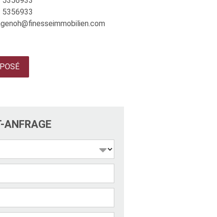
 5356933
 5356933
agenoh@finesseimmobilien.com
POSÉ
T-ANFRAGE