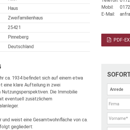
Telefon:
0172
Mobil:
0172
Haus
E-Mail:
anfr
Zweifamilienhaus
25421
Pinneberg
PDF-EX
Deutschland
G
SOFOR
hr ca. 1934 befindet sich auf einem etwa
 eine klare Aufteilung in zwei
n Nutzungsperspektiven. Die Immobilie
mit eventuell zusätzlichem
alanleger.
r und weist eine Gesamtwohnfläche von ca.
folgt gegliedert: