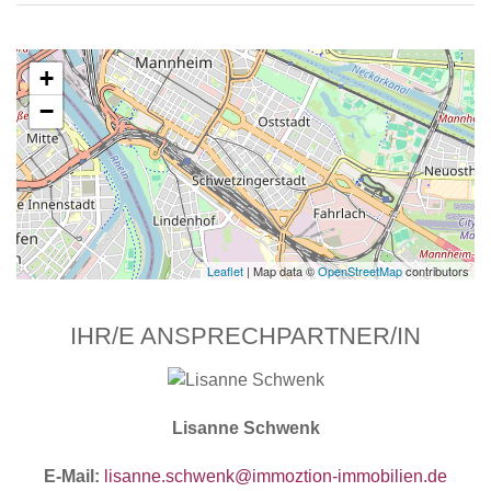
+
−
Leaflet
| Map data ©
OpenStreetMap
contributors
IHR/E ANSPRECHPARTNER/IN
Lisanne Schwenk
E-Mail:
lisanne.schwenk@immoztion-immobilien.de