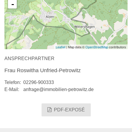
-
Leaflet
| Map data ©
OpenStreetMap
contributors
ANSPRECHPARTNER
Frau Roswitha Unfried-Petrowitz
Telefon:
02296-900333
E-Mail:
anfrage@immobilien-petrowitz.de
PDF-EXPOSÉ