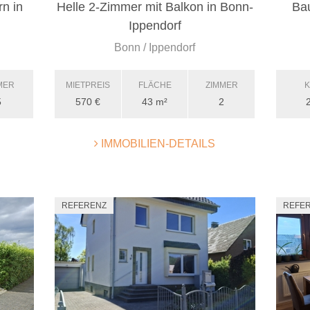
n in
Helle 2-Zimmer mit Balkon in Bonn-
Bau
Ippendorf
Bonn / Ippendorf
MER
MIETPREIS
FLÄCHE
ZIMMER
K
5
570 €
43 m²
2
IMMOBILIEN-DETAILS
REFERENZ
REFE