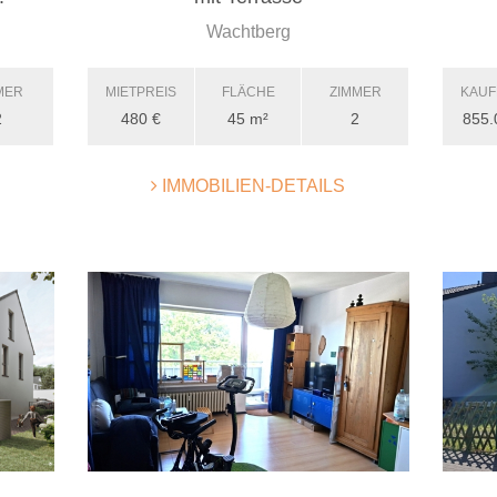
Wachtberg
MER
MIETPREIS
FLÄCHE
ZIMMER
KAUF
2
480 €
45 m²
2
855.
IMMOBILIEN-DETAILS