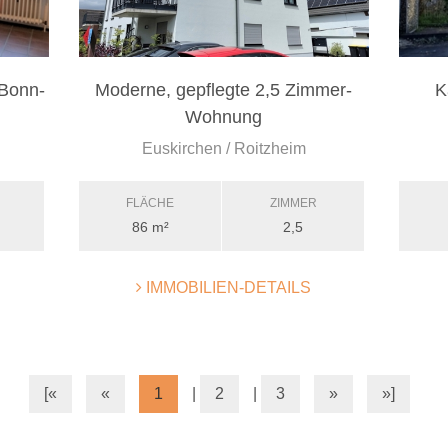
Bonn-
Moderne, gepflegte 2,5 Zimmer-
K
Wohnung
Euskirchen / Roitzheim
FLÄCHE
ZIMMER
86 m²
2,5
IMMOBILIEN-DETAILS
[«
«
1
|
2
|
3
»
»]