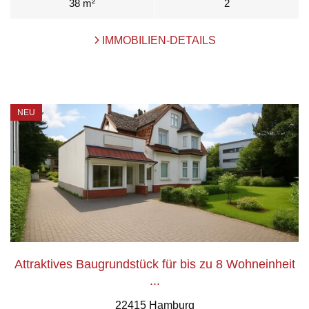
38 m²
2
IMMOBILIEN-DETAILS
NEU
Attraktives Baugrundstück für bis zu 8 Wohneinheit
...
22415 Hamburg