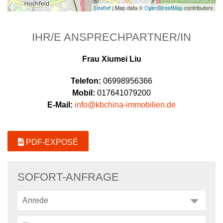
Leaflet
| Map data ©
OpenStreetMap
contributors
IHR/E ANSPRECHPARTNER/IN
Frau Xiumei Liu
Telefon:
06998956366
Mobil:
017641079200
E-Mail:
info@kbchina-immobilien.de
PDF-EXPOSÉ
SOFORT-ANFRAGE