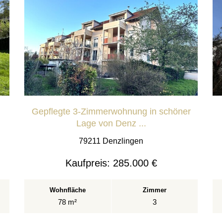
Gepflegte 3-Zimmerwohnung in schöner
Lage von Denz ...
79211 Denzlingen
Kaufpreis:
285.000 €
Wohnfläche
Zimmer
78 m²
3