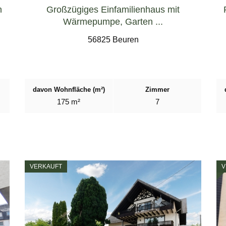
n
Großzügiges Einfamilienhaus mit
Wärmepumpe, Garten ...
56825 Beuren
davon Wohnfläche (m²)
Zimmer
175 m²
7
VERKAUFT
V