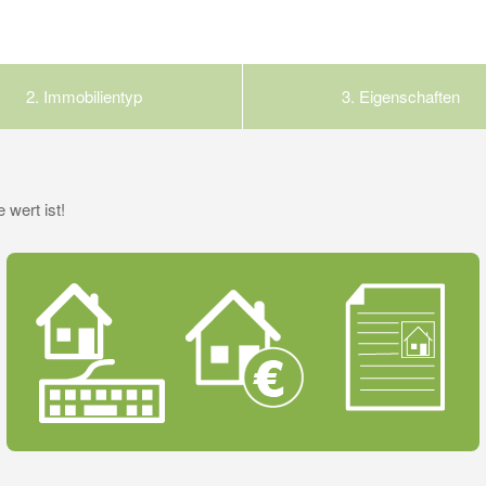
2.
Immobilientyp
3.
Eigenschaften
 wert ist!