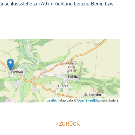
nschlussstelle zur A9 in Richtung Leipzig-Berlin bzw.
Leaflet
| Map data ©
OpenStreetMap
contributors
ZURÜCK