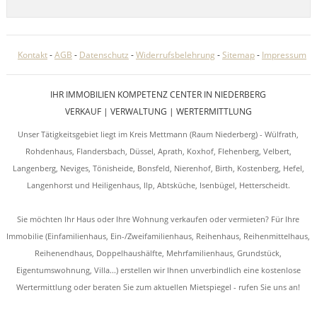
Kontakt
-
AGB
-
Datenschutz
-
Widerrufsbelehrung
-
Sitemap
-
Impressum
IHR IMMOBILIEN KOMPETENZ CENTER IN NIEDERBERG
VERKAUF | VERWALTUNG | WERTERMITTLUNG
Unser Tätigkeitsgebiet liegt im Kreis Mettmann (Raum Niederberg) - Wülfrath,
Rohdenhaus, Flandersbach, Düssel, Aprath, Koxhof, Flehenberg, Velbert,
Langenberg, Neviges, Tönisheide, Bonsfeld, Nierenhof, Birth, Kostenberg, Hefel,
Langenhorst und Heiligenhaus, Ilp, Abtsküche, Isenbügel, Hetterscheidt.
Sie möchten Ihr Haus oder Ihre Wohnung verkaufen oder vermieten? Für Ihre
Immobilie (Einfamilienhaus, Ein-/Zweifamilienhaus, Reihenhaus, Reihenmittelhaus,
Reihenendhaus, Doppelhaushälfte, Mehrfamilienhaus, Grundstück,
Eigentumswohnung, Villa...) erstellen wir Ihnen unverbindlich eine kostenlose
Wertermittlung oder beraten Sie zum aktuellen Mietspiegel - rufen Sie uns an!