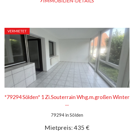
IMMOBILIEN-DETAILS
VERMIETET
*79294 Sölden* 1 Zi.Souterrain Whg.m.großen Winter
...
79294 in Sölden
Mietpreis:
435 €