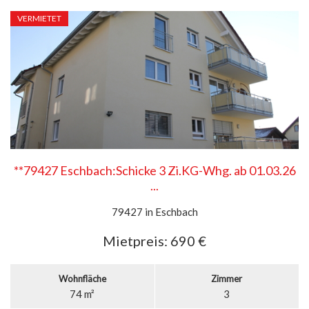
VERMIETET
**79427 Eschbach:Schicke 3 Zi.KG-Whg. ab 01.03.26
...
79427 in Eschbach
Mietpreis:
690 €
Wohnfläche
Zimmer
74 m²
3