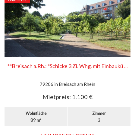
**Breisach a.Rh.: *Schicke 3 Zi. Whg. mit Einbaukü ...
79206 in Breisach am Rhein
Mietpreis:
1.100 €
Wohnfläche
Zimmer
89 m²
3