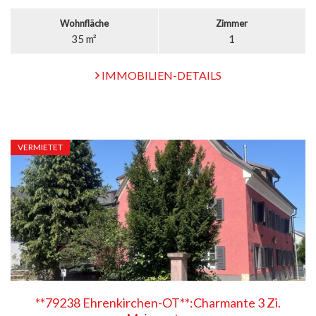
Wohnfläche
Zimmer
35 m²
1
IMMOBILIEN-DETAILS
VERMIETET
**79238 Ehrenkirchen-OT**:Charmante 3 Zi.