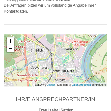
Bei Anfragen bitten wir um vollständige Angabe Ihrer
Kontaktdaten.
+
−
Leaflet
| Map data ©
OpenStreetMap
contributors
IHR/E ANSPRECHPARTNER/IN
Frau Isabel Sattler