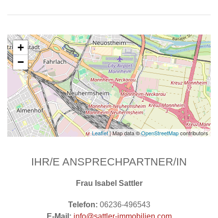
+
−
Leaflet
| Map data ©
OpenStreetMap
contributors
IHR/E ANSPRECHPARTNER/IN
Frau Isabel Sattler
Telefon:
06236-496543
E-Mail:
info@sattler-immobilien.com