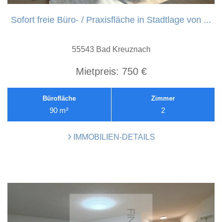
Sofort freie Büro- / Praxisfläche in Stadtlage von ...
55543 Bad Kreuznach
Mietpreis:
750 €
Bürofläche
Zimmer
90 m²
2
IMMOBILIEN-DETAILS