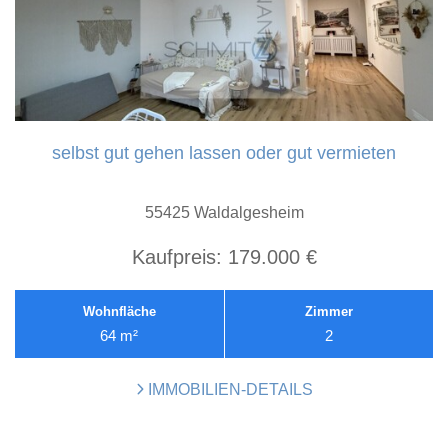
selbst gut gehen lassen oder gut vermieten
55425 Waldalgesheim
Kaufpreis:
179.000 €
Wohnfläche
Zimmer
64 m²
2
IMMOBILIEN-DETAILS