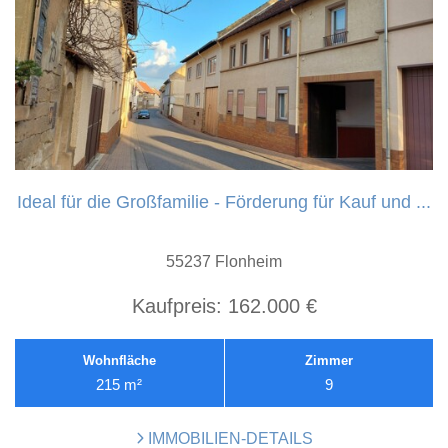
Ideal für die Großfamilie - Förderung für Kauf und ...
55237 Flonheim
Kaufpreis:
162.000 €
Wohnfläche
Zimmer
215 m²
9
IMMOBILIEN-DETAILS