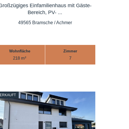
Großzügiges Einfamilienhaus mit Gäste-
Bereich, PV- ...
49565 Bramsche / Achmer
Wohnfläche
Zimmer
218 m²
7
ERKAUFT