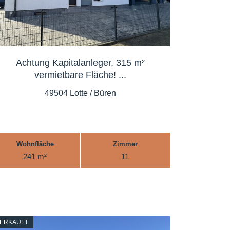
Achtung Kapitalanleger, 315 m²
vermietbare Fläche! ...
49504 Lotte / Büren
Wohnfläche
Zimmer
241 m²
11
ERKAUFT