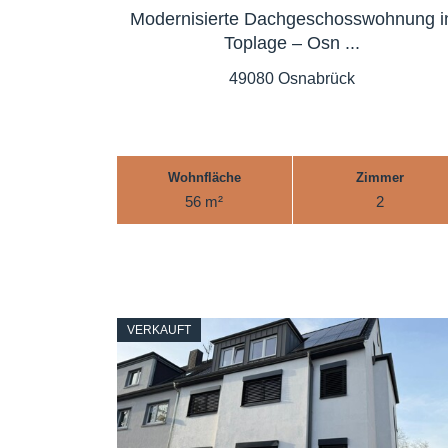
Modernisierte Dachgeschosswohnung i
Toplage – Osn ...
49080 Osnabrück
Wohnfläche
Zimmer
56 m²
2
VERKAUFT