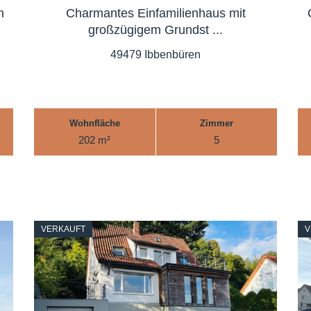
n
Charmantes Einfamilienhaus mit
großzügigem Grundst ...
49479 Ibbenbüren
Wohnfläche
Zimmer
202 m²
5
VERKAUFT
V