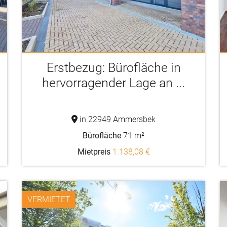
Erstbezug: Bürofläche in
hervorragender Lage an ...
in 22949 Ammersbek
Bürofläche
71 m²
Mietpreis
1.138,08 €
VERMIETET