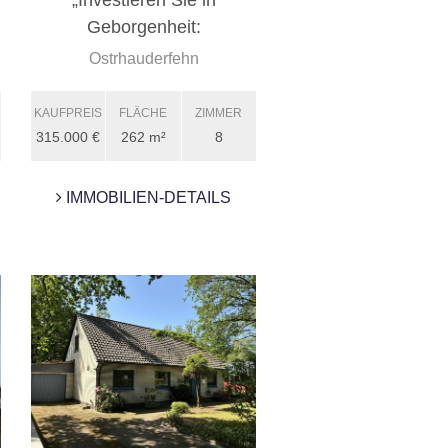
„Investieren Sie in
Geborgenheit:
Zweifamilienhaus ...
Ostrhauderfehn
KAUFPREIS
FLÄCHE
ZIMMER
315.000 €
262 m²
8
IMMOBILIEN-DETAILS