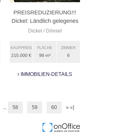
PREISREDUZIERUNG!!!
Dickel: Ländlich gelegenes
Ein ...
Dickel / Dönsel
KAUFPREIS
FLÄCHE
ZIMMER
215.000 €
98 m²
6
IMMOBILIEN-DETAILS
...
58
59
60
»
»]