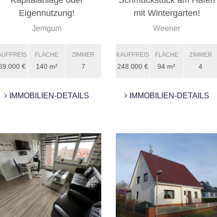
Kapitalanlage oder
Schmuckstück am Hafen
Eigennutzung!
mit Wintergarten!
Jemgum
Weener
AUFPREIS
FLÄCHE
ZIMMER
KAUFPREIS
FLÄCHE
ZIMMER
69.000 €
140 m²
7
248.000 €
94 m²
4
IMMOBILIEN-DETAILS
IMMOBILIEN-DETAILS