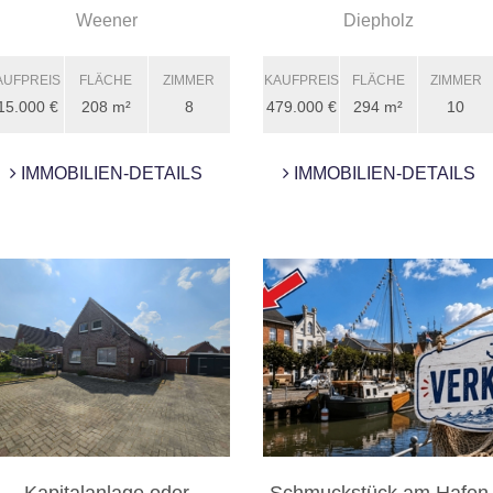
Einfamilienhaus mit
Weener
Diepholz
Einlieg ...
AUFPREIS
FLÄCHE
ZIMMER
KAUFPREIS
FLÄCHE
ZIMMER
15.000 €
208 m²
8
479.000 €
294 m²
10
IMMOBILIEN-DETAILS
IMMOBILIEN-DETAILS