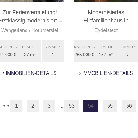
Zur Ferienvermietung!
Modernisiertes
Erstklassig modernisiert –
Einfamilienhaus in
m ...
Eydelstedt/Barns ...
Wangerland / Horumersiel
Eydelstedt
AUFPREIS
FLÄCHE
ZIMMER
KAUFPREIS
FLÄCHE
ZIMMER
24.000 €
27 m²
1
265.000 €
157 m²
7
IMMOBILIEN-DETAILS
IMMOBILIEN-DETAILS
[«
«
1
2
3
...
53
54
55
56