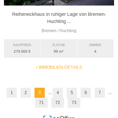
Reiheneckhaus in ruhiger Lage von Bremen-
Huchting ...
Bremen / Huchting
KAUFPREIS
FLÄCHE
ZIMMER
279.000 €
99 m²
4
IMMOBILIEN-DETAILS
1
2
3
...
4
5
6
7
...
71
72
73