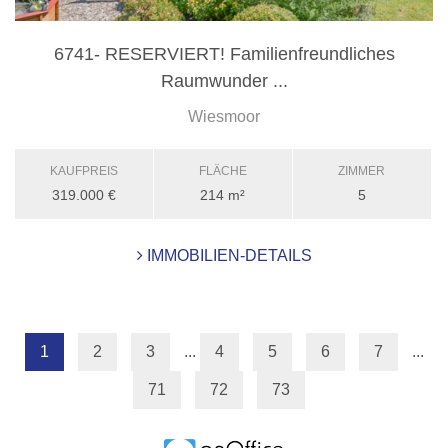
6741- RESERVIERT! Familienfreundliches
Raumwunder ...
Wiesmoor
KAUFPREIS
FLÄCHE
ZIMMER
319.000 €
214 m²
5
IMMOBILIEN-DETAILS
1
2
3
...
4
5
6
7
...
71
72
73