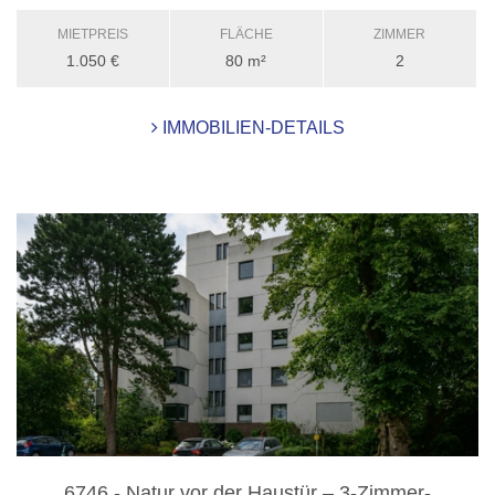
MIETPREIS
FLÄCHE
ZIMMER
1.050 €
80 m²
2
IMMOBILIEN-DETAILS
6746 - Natur vor der Haustür – 3-Zimmer-