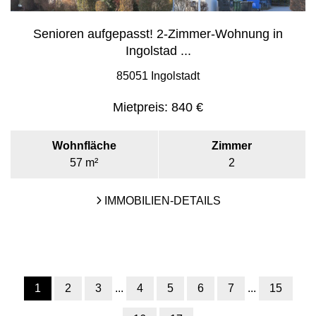
Senioren aufgepasst! 2-Zimmer-Wohnung in
Ingolstad ...
85051 Ingolstadt
Mietpreis:
840 €
Wohnfläche
Zimmer
57 m²
2
IMMOBILIEN-DETAILS
1
2
3
...
4
5
6
7
...
15