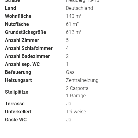
Straße
Heidberg 13-15
Land
Deutschland
Wohnfläche
140 m²
Nutzfläche
61 m²
Grundstücksgröße
612 m²
Anzahl Zimmer
5
Anzahl Schlafzimmer
4
Anzahl Badezimmer
2
Anzahl sep. WC
1
Befeuerung
Gas
Heizungsart
Zentralheizung
2 Carports
Stellplätze
1 Garage
Terrasse
Ja
Unterkellert
Teilweise
Gäste WC
Ja