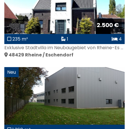
2.500 €
235 m²
1
4
Exklusive Stadtvilla im Neubaugebiet von Rheine-Es ...
48429
Rheine / Eschendorf
Neu