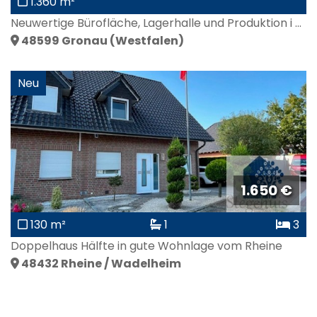
1.360 m²
Neuwertige Bürofläche, Lagerhalle und Produktion i ...
48599
Gronau (Westfalen)
Neu
1.650 €
130 m²
1
3
Doppelhaus Hälfte in gute Wohnlage vom Rheine
48432
Rheine / Wadelheim