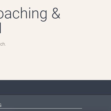
oaching &
H
ch.
G