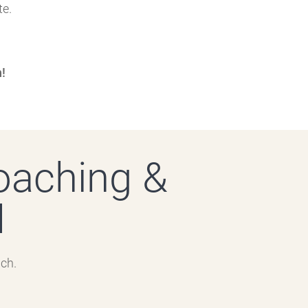
te.
!
oaching &
H
ch.