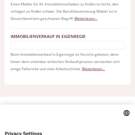
Einen Makler für Ihr Immobilienvorhaben zu finden ist leicht, den
richtigen zu finden schwer. Die Berufsbezeichnung Makler ist in
Deutschland kein geschützter Begriff.
Weiterlesen...
IMMOBILIENVERKAUF IN EIGENREGIE
Beim Immobilienverkauf in Eigenregie ist Vorsicht geboten, denn
hinter dem scheinbar einfachen Verkaufsprozess verstecken sich
einige Fallstricke und viele Arbeitsschritte.
Weiterlesen...
KONTAKT
Abonnieren Sie unseren
Mustermann Immobilien
Newsletter
Charlottenburgerallee 5