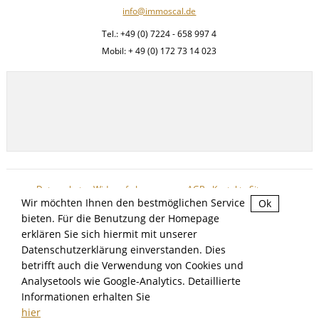
info@immoscal.de
Tel.: +49 (0) 7224 - 658 997 4
Mobil: + 49 (0) 172 73 14 023
Datenschutz
-
Widerruf
-
Impressum
-
AGB
-
Kontakt
-
Sitemap
Wir möchten Ihnen den bestmöglichen Service
Ok
bieten. Für die Benutzung der Homepage
erklären Sie sich hiermit mit unserer
Datenschutzerklärung einverstanden. Dies
betrifft auch die Verwendung von Cookies und
IMMOSCAL IMMOBILIEN - COPYRIGHT 2026
Analysetools wie Google-Analytics. Detaillierte
IMMOBILIENSOFTWARE & WEBDESIGN POWERED BY
Informationen erhalten Sie
hier