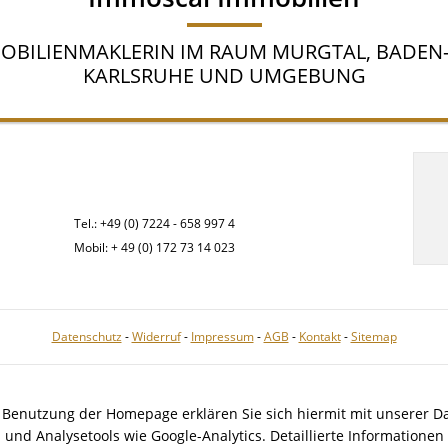
OBILIENMAKLERIN IM RAUM MURGTAL, BADEN-
KARLSRUHE UND UMGEBUNG
Tel.: +49 (0) 7224 - 658 997 4
Mobil: + 49 (0) 172 73 14 023
Datenschutz
-
Widerruf
-
Impressum
-
AGB
-
Kontakt
-
Sitemap
e Benutzung der Homepage erklären Sie sich hiermit mit unserer D
und Analysetools wie Google-Analytics. Detaillierte Informationen 
IMMOBILIENSOFTWA