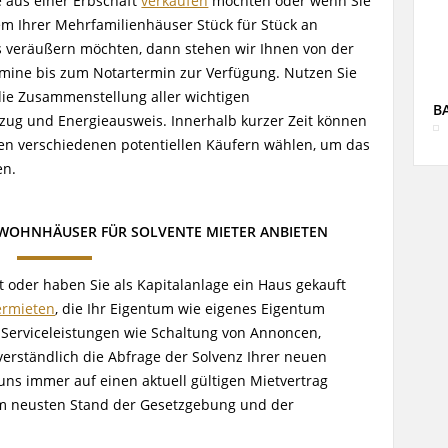
e aus einer Erbschaft
verkaufen
möchten oder wenn Sie
 Ihrer Mehrfamilienhäuser Stück für Stück an
es veräußern möchten, dann stehen wir Ihnen von der
rmine bis zum Notartermin zur Verfügung. Nutzen Sie
die Zusammenstellung aller wichtigen
B
ug und Energieausweis. Innerhalb kurzer Zeit können
en verschiedenen potentiellen Käufern wählen, um das
en.
OHNHÄUSER FÜR SOLVENTE MIETER ANBIETEN
 oder haben Sie als Kapitalanlage ein Haus gekauft
ermieten
, die Ihr Eigentum wie eigenes Eigentum
 Serviceleistungen wie Schaltung von Annoncen,
erständlich die Abfrage der Solvenz Ihrer neuen
uns immer auf einen aktuell gültigen Mietvertrag
em neusten Stand der Gesetzgebung und der