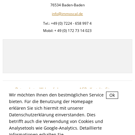
76534 Baden-Baden
info@immoscal.de
Tel.: +49 (0) 7224 - 658 997 4
Mobil: + 49 (0) 172 73 14 023
Datenschutz
-
Widerruf
-
Impressum
-
AGB
-
Kontakt
-
Sitemap
Wir möchten Ihnen den bestmöglichen Service
Ok
bieten. Für die Benutzung der Homepage
erklären Sie sich hiermit mit unserer
Datenschutzerklärung einverstanden. Dies
betrifft auch die Verwendung von Cookies und
IMMOSCAL IMMOBILIEN - COPYRIGHT 2026
Analysetools wie Google-Analytics. Detaillierte
IMMOBILIENSOFTWARE & WEBDESIGN POWERED BY
Informationen erhalten Sie