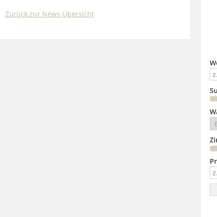
Zurück zur News-Übersicht
W
Su
W
Z
Pr