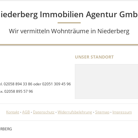
iederberg Immobilien Agentur Gm
Wir vermitteln Wohnträume in Niederberg
UNSER STANDORT
el. 02058 894 33 86 oder 02051 309 45 96
ax. 02058 895 57 96
Kontakt
-
AGB
-
Datenschutz
-
Widerrufsbelehrung
-
Sitemap
-
Impressum
ERBERG