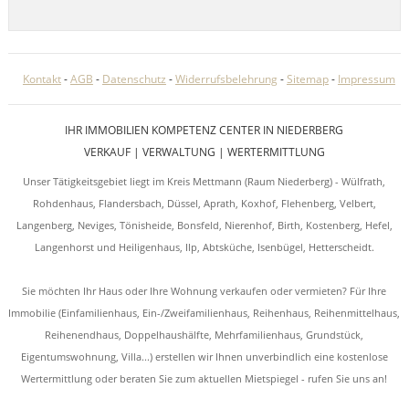
Kontakt
-
AGB
-
Datenschutz
-
Widerrufsbelehrung
-
Sitemap
-
Impressum
IHR IMMOBILIEN KOMPETENZ CENTER IN NIEDERBERG
VERKAUF | VERWALTUNG | WERTERMITTLUNG
Unser Tätigkeitsgebiet liegt im Kreis Mettmann (Raum Niederberg) - Wülfrath,
Rohdenhaus, Flandersbach, Düssel, Aprath, Koxhof, Flehenberg, Velbert,
Langenberg, Neviges, Tönisheide, Bonsfeld, Nierenhof, Birth, Kostenberg, Hefel,
Langenhorst und Heiligenhaus, Ilp, Abtsküche, Isenbügel, Hetterscheidt.
Sie möchten Ihr Haus oder Ihre Wohnung verkaufen oder vermieten? Für Ihre
Immobilie (Einfamilienhaus, Ein-/Zweifamilienhaus, Reihenhaus, Reihenmittelhaus,
Reihenendhaus, Doppelhaushälfte, Mehrfamilienhaus, Grundstück,
Eigentumswohnung, Villa...) erstellen wir Ihnen unverbindlich eine kostenlose
Wertermittlung oder beraten Sie zum aktuellen Mietspiegel - rufen Sie uns an!